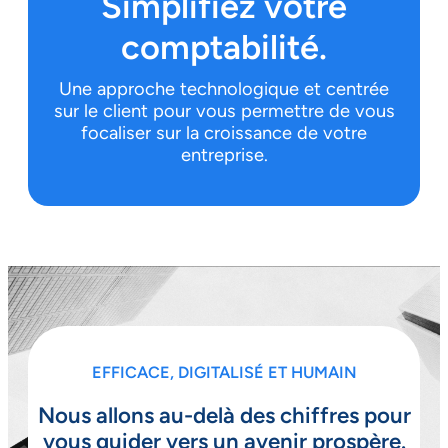
Simplifiez votre
comptabilité.
Une approche technologique et centrée
sur le client pour vous permettre de vous
focaliser sur la croissance de votre
entreprise.
EFFICACE, DIGITALISÉ ET HUMAIN
Nous allons au-delà des chiffres pour
vous guider vers un avenir prospère.