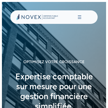
Aller
au
contenu
OPTIMISEZ VOTRE CROISSANCE
Expertise comptable
sur mesure pour une
gestion financière
simplifiée.