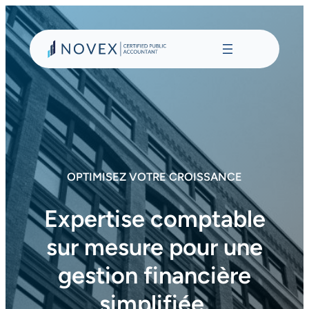
Aller
au
contenu
OPTIMISEZ VOTRE CROISSANCE
Expertise comptable
sur mesure pour une
gestion financière
simplifiée.