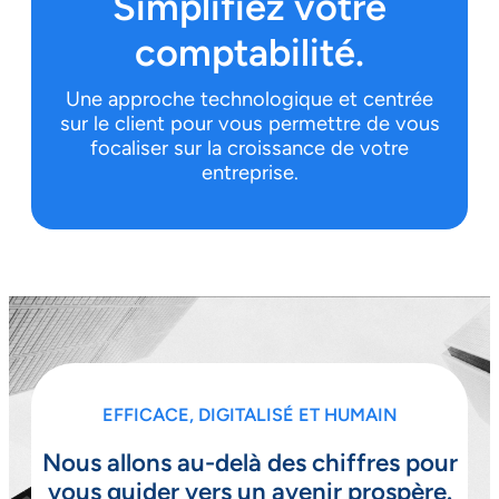
Simplifiez votre
comptabilité.
Une approche technologique et centrée
sur le client pour vous permettre de vous
focaliser sur la croissance de votre
entreprise.
EFFICACE, DIGITALISÉ ET HUMAIN
Nous allons au-delà des chiffres pour
vous guider vers un avenir prospère.