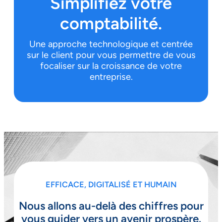
Simplifiez votre
comptabilité.
Une approche technologique et centrée
sur le client pour vous permettre de vous
focaliser sur la croissance de votre
entreprise.
EFFICACE, DIGITALISÉ ET HUMAIN
Nous allons au-delà des chiffres pour
vous guider vers un avenir prospère.