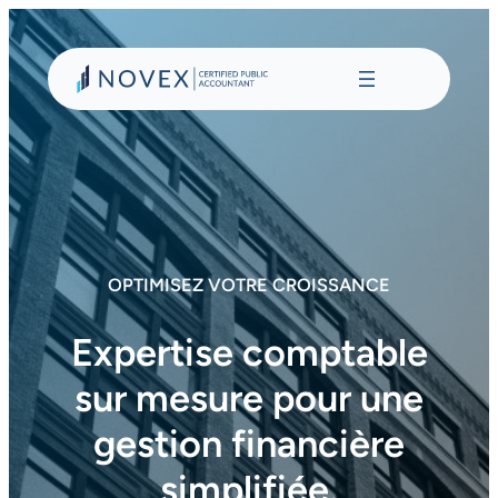
Aller
au
contenu
OPTIMISEZ VOTRE CROISSANCE
Expertise comptable
sur mesure pour une
gestion financière
simplifiée.