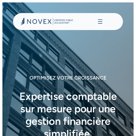
Aller
au
contenu
OPTIMISEZ VOTRE CROISSANCE
Expertise comptable
sur mesure pour une
gestion financière
simplifiée.