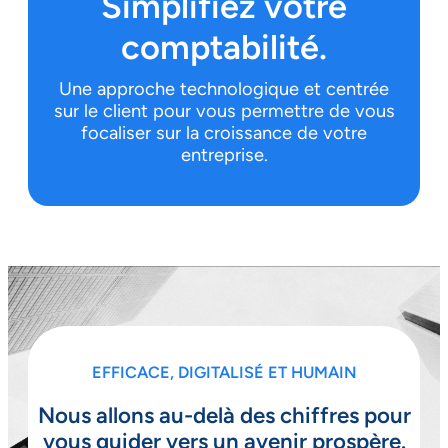
Simplifiez votre
comptabilité.
Une approche technologique et centrée
sur le client pour vous permettre de vous
focaliser sur la croissance de votre
entreprise.
EFFICACE, DIGITALISÉ ET HUMAIN
Nous allons au-delà des chiffres pour
vous guider vers un avenir prospère.