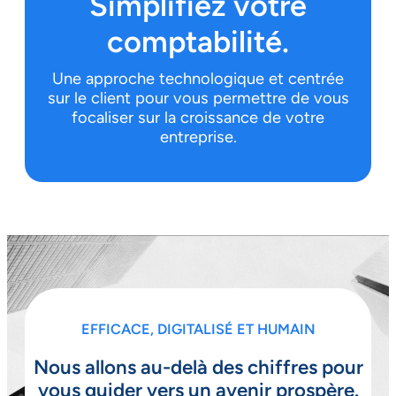
Simplifiez votre
comptabilité.
Une approche technologique et centrée
sur le client pour vous permettre de vous
focaliser sur la croissance de votre
entreprise.
EFFICACE, DIGITALISÉ ET HUMAIN
Nous allons au-delà des chiffres pour
vous guider vers un avenir prospère.