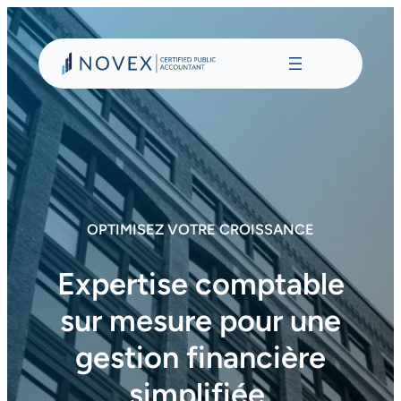
Aller
au
contenu
OPTIMISEZ VOTRE CROISSANCE
Expertise comptable
sur mesure pour une
gestion financière
simplifiée.