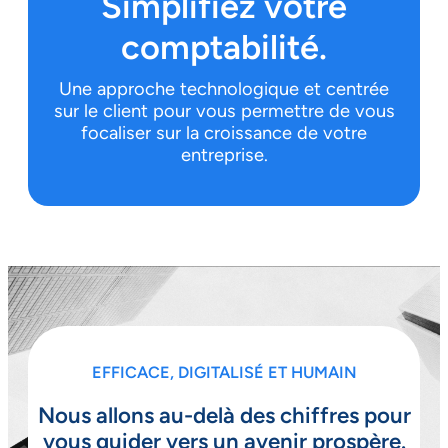
Simplifiez votre
comptabilité.
Une approche technologique et centrée
sur le client pour vous permettre de vous
focaliser sur la croissance de votre
entreprise.
EFFICACE, DIGITALISÉ ET HUMAIN
Nous allons au-delà des chiffres pour
vous guider vers un avenir prospère.