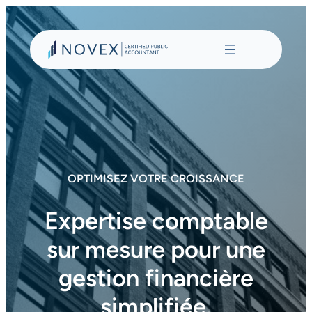
Aller
au
contenu
OPTIMISEZ VOTRE CROISSANCE
Expertise comptable
sur mesure pour une
gestion financière
simplifiée.