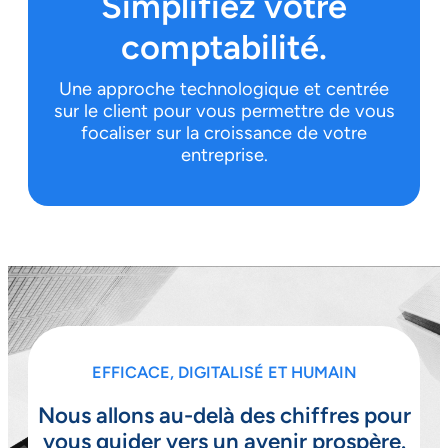
Simplifiez votre
comptabilité.
Une approche technologique et centrée
sur le client pour vous permettre de vous
focaliser sur la croissance de votre
entreprise.
EFFICACE, DIGITALISÉ ET HUMAIN
Nous allons au-delà des chiffres pour
vous guider vers un avenir prospère.