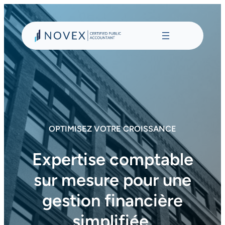
Aller
au
contenu
OPTIMISEZ VOTRE CROISSANCE
Expertise comptable
sur mesure pour une
gestion financière
simplifiée.