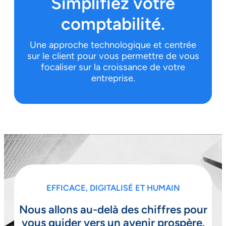
Simplifiez votre
comptabilité.
Une approche technologique et centrée
sur le client pour vous permettre de vous
focaliser sur la croissance de votre
entreprise.
EFFICACE, DIGITALISÉ ET HUMAIN
Nous allons au-delà des chiffres pour
vous guider vers un avenir prospère.