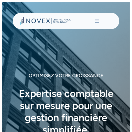
Aller
au
contenu
OPTIMISEZ VOTRE CROISSANCE
Expertise comptable
sur mesure pour une
gestion financière
simplifiée.