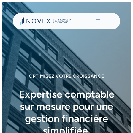
Aller
au
contenu
OPTIMISEZ VOTRE CROISSANCE
Expertise comptable
sur mesure pour une
gestion financière
simplifiée.