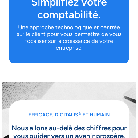
Simplifiez votre
comptabilité.
Une approche technologique et centrée
sur le client pour vous permettre de vous
focaliser sur la croissance de votre
entreprise.
EFFICACE, DIGITALISÉ ET HUMAIN
Nous allons au-delà des chiffres pour
vous guider vers un avenir prospère.